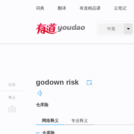
词典
翻译
有道精品课
云笔记
中英
有道 - 网易旗下搜索
godown risk
目录
释义
仓库险
go
网络释义
专业释义
top
仓库险