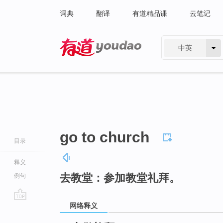
词典
翻译
有道精品课
云笔记
中英
有道 - 网易旗下搜索
go to church
目录
释义
去教堂：参加教堂礼拜。
例句
网络释义
go
top