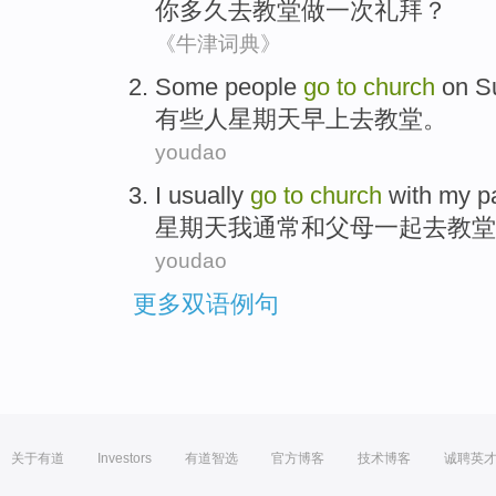
你
多久
去
教堂做一次礼拜
？
《牛津词典》
Some
people
go
to
church
on S
有些
人
星期天
早上
去
教堂
。
youdao
I
usually
go
to
church
with
my p
星期天
我
通常
和
父母
一起
去
教堂
youdao
更多双语例句
关于有道
Investors
有道智选
官方博客
技术博客
诚聘英