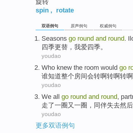
旋转
spin
,
rotate
双语例句
原声例句
权威例句
Seasons
go
round
and
round
.
Il
四季
更替，
我
爱四季。
youdao
Who
knew
the room
would
go
r
谁
知道
整个
房间
会
转
啊
转
啊转啊
youdao
We all
go
round
and
round
,
part
走
了一
圈
又一圈，
同伴
失去
然后
youdao
更多双语例句