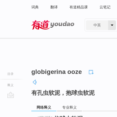
词典
翻译
有道精品课
云笔记
中英
有道 - 网易旗下搜索
globigerina ooze
目录
释义
有孔虫软泥，抱球虫软泥
go
网络释义
专业释义
top