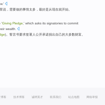
ow
.'
里
说
，
需要
做
的事情
太多
，
最好
是从
现在
就
开始
。
 '
Giving
Pledge
,' which
asks
its signatories to commit
heir
wealth
.
dge
)。誓言书
要求
签署人
公开
承诺
捐出
自己
的
大多数
财富。
方博客
技术博客
诚聘英才
联系我们
站点地图
网络举报