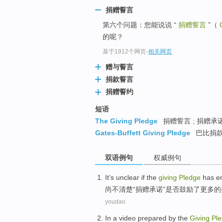
捐赠誓言
第六个问题：您能说说 “
捐赠誓言
”（
的呢？
基于1912个网页
-
相关网页
赠与誓言
捐款誓言
捐赠誓约
短语
The Giving Pledge
捐赠誓言 ; 捐赠承诺
Gates-Buffett Giving Pledge
巴比捐
双语例句
权威例句
It's unclear
if
the
giving
Pledge
has
e
尚
不清楚“
捐赠
承诺”
是否
鼓励
了
更多
的
youdao
In
a
video
prepared
by the
Giving
Pl