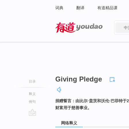
词典
翻译
有道精品课
中
有道 - 网易旗下搜索
Giving Pledge
目录
释义
捐赠誓言：由比尔·盖茨和沃伦·巴菲特于
例句
财富用于慈善事业。
go
网络释义
top