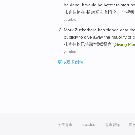
be done
, it
would
be
better
to start
n
扎克伯格
在
“
捐赠
誓言
”
制作
的
一个
视频
youdao
Mark Zuckerberg
has
signed
onto the
publicly
to
give
away the
majority
of
t
扎
克伯格
已
签署
“
捐赠
誓言”(
Giving
Ple
youdao
更多双语例句
关于有道
Investors
有道智选
官