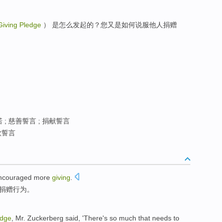
Giving Pledge
） 是怎么发起的？您又是如何说服他人捐赠
 ; 慈善誓言 ; 捐献誓言
款誓言
ncouraged
more
giving
.
捐赠行为。
edge
, Mr.
Zuckerberg
said
, 'There's
so much
that
needs to