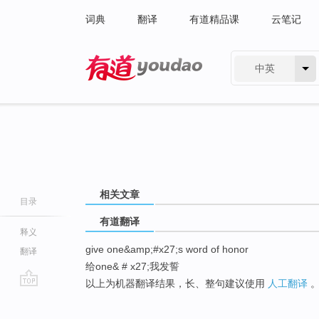
词典
翻译
有道精品课
云笔记
中英
有道 - 网易旗下搜索
相关文章
目录
有道翻译
释义
give one&amp;#x27;s word of honor
翻译
给one& # x27;我发誓
以上为机器翻译结果，长、整句建议使用
人工翻译
go
top