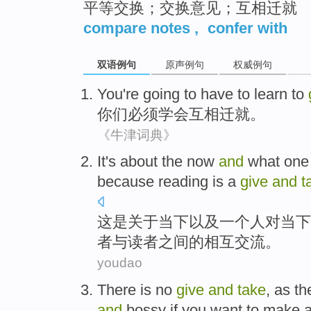
平等交换；交换意见；互相迁就
compare notes
,
confer with
双语例句
原声例句
权威例句
You
're going
to have
to learn to
你们
必须
学会
互相
迁就
。
《牛津词典》
I
t's about the now
and
what one 
because reading is a
give
and
t
这
是关于当下以及一个人对当下
者与读者之间的相互交流。
youdao
There
is
no
give
and
take
,
as
th
and
bossy
if
you
want
to
make