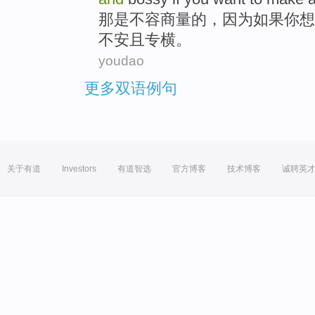
那
是
不容商量的，
因为
如果
你
想
不安
且
专横。
youdao
更多双语例句
关于有道
Investors
有道智选
官方博客
技术博客
诚聘英