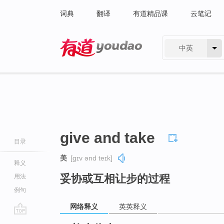
词典
翻译
有道精品课
云笔记
中英
有道 - 网易旗下搜索
give and take
目录
美
[ɡɪv ənd teɪk]
释义
妥协或互相让步的过程
用法
例句
网络释义
英英释义
go