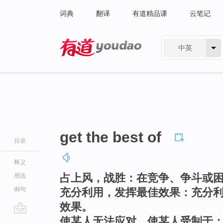
词典
翻译
有道精品课
云笔记
中英
有道 - 网易旗下搜索
get the best of
目录
释义
占上风，战胜：在竞争、争斗或
用法
例句
充分利用，发挥最佳效果：充分
效果。
使某人无法应对，使某人受制于
go