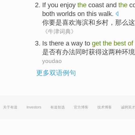
If
you
enjoy
the
coast
and
the
co
both
worlds
on
this
walk
.
你
要是
喜欢
海滨
和
乡村
，那么
这
《牛津词典》
Is
there a
way
to
get
the
best
of
是否
有
办法
同时
获得
这
两种环境
youdao
更多双语例句
关于有道
Investors
有道智选
官方博客
技术博客
诚聘英