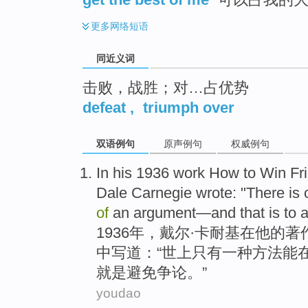
更多
网络短语
同近义词
击败，战胜；对…占优势
defeat
,
triumph over
双语例句
原声例句
权威例句
In
his
1936
work
How to
Win
Fr
Dale
Carnegie
wrote
: "
There is
of
an
argument
—
and that
is
to
a
1936年，
戴尔
·
卡耐基
在
他
的
著
中写道
：“
世上
只有
一
种
方法
能
就是
避免争论。”
youdao