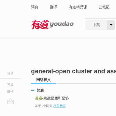
词典
翻译
有道精品课
云笔记
中英
有道 - 网易旗下搜索
general-open cluster and as
目录
网络释义
释义
普遍
翻译
普遍
-疏散星团和星协
基于1个网页
-
相关网页
go
top