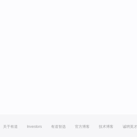
关于有道
Investors
有道智选
官方博客
技术博客
诚聘英