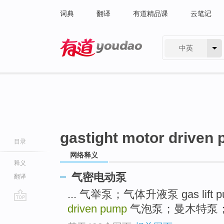
词典
翻译
有道精品课
云笔记
中英
有道 - 网易旗下搜索
gastight motor driven
目录
网络释义
释义
气密电动泵
翻译
... 气举泵；气体升液泵 gas lift 
driven pump
气泡泵；曼木特泵；气举泵 
go
top