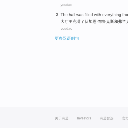
youdao
The hall
was
filled with
everything
fr
大厅
里
充满
了
从
加思·
布鲁
克斯
和
弗兰
youdao
更多双语例句
关于有道
Investors
有道智选
官