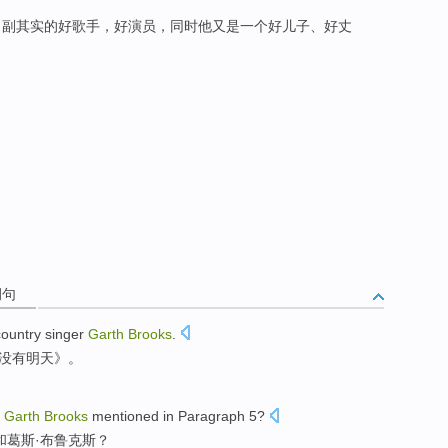
名副其实的好歌手，好演员，同时他又是一个好儿子、好丈
例句
country
singer
Garth
Brooks
.
没有
明天
》。
Garth
Brooks
mentioned
in
Paragraph
5
?
和
葛斯·
布鲁克斯
？