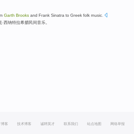
om
Garth
Brooks
and
Frank
Sinatra
to
Greek
folk
music
.
克
·
西
纳特拉
希腊
民间音乐。
方博客
技术博客
诚聘英才
联系我们
站点地图
网络举报