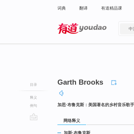
词典
翻译
有道精品课
中
有道 - 网易旗下搜索
Garth Brooks
目录
释义
加思·布鲁克斯：美国著名的乡村音乐歌
例句
网络释义
go
top
加斯·布鲁克斯