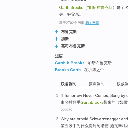
Garth Brooks
（
加斯·布鲁克斯
）是个
夫、好父亲。
基于2702个网页
-
相关网页
布鲁克斯
加斯
葛司布鲁克斯
短语
Garth h Brooks
加斯布鲁克斯
Brooks Garth
在祈祷之中
双语例句
原声例句
权威
If
Tomorrow
Never
Comes, Sung
by
由
乡村
歌手
GarthBrooks
带来的《
如果
youdao
Why are
Arnold
Schwarzenegger
and
第五
段
中
为什么
提到
阿诺德·
施瓦辛格