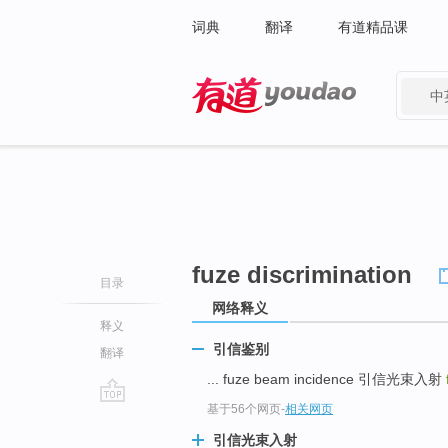
词典
翻译
有道精品课
中
有道 - 网易旗下搜索
fuze discrimination
目录
网络释义
释义
引信鉴别
翻译
... fuze beam incidence 引信光束入射
基于56个网页
-
相关网页
go
top
引信光束入射