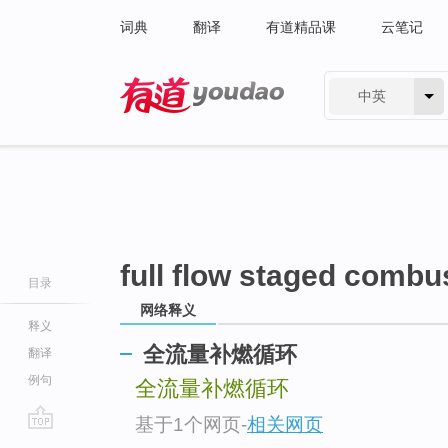
词典
翻译
有道精品课
云笔记
中英
有道 - 网易旗下搜索
full flow staged combu
目录
网络释义
释义
全流量补燃循环
翻译
例句
全流量补燃循环
基于1个网页
-
相关网页
go