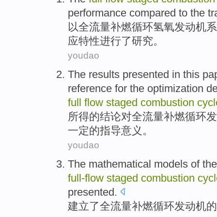
performance
compared to the tr
以
全
流量
补
燃
循环
氢氧发动机系
应
特性
进行了研究。
youdao
The
results presented
in this pa
reference for
the
optimization
de
full
flow
staged
combustion
cycl
所得
的
结论
对
全
流量
补燃
循环
发
一定的指导意义。
youdao
The
mathematical
models
of
th
full-
flow
staged
combustion
cycl
presented.
建立
了
全流量补
燃
循环
发动机
的