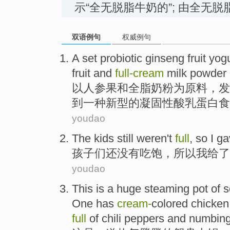
示“全无脱脂牛奶的”; 由全无
双语例句
权威例句
A
set
probiotic
ginseng
fruit
yogu
fruit and
full-cream
milk powder
以
人参果
和
全脂
奶粉为原料，发
到
一
种新型的凝固性酸乳蛋白食
youdao
The
kids
still
weren't
full
,
so
I
ga
孩子们
还
没有
吃饱
，
所以
我
给了
youdao
This
is
a
huge steaming
pot
of
s
One has
cream
-
colored
chicke
full
of chili peppers
and
numbin