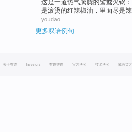
这
是
一道
热气
腾腾
的
鸳鸯火锅：
是滚烫的红
辣椒油
，里面尽是辣
youdao
更多双语例句
关于有道
Investors
有道智选
官方博客
技术博客
诚聘英