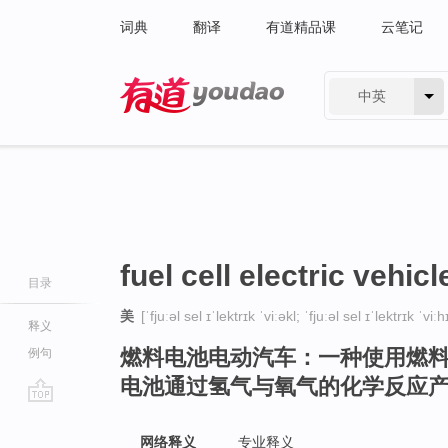
词典
翻译
有道精品课
云笔记
中英
有道 - 网易旗下搜索
fuel cell electric vehicl
目录
美
[ˈfjuːəl sel ɪˈlektrɪk ˈviːəkl; ˈfjuːəl sel ɪˈlektrɪk ˈviːh
释义
燃料电池电动汽车：一种使用燃
例句
电池通过氢气与氧气的化学反应
go
top
网络释义
专业释义