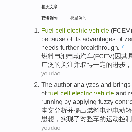
相关文章
双语例句
权威例句
Fuel
cell
electric
vehicle
(
FCEV
because
of
its
advantages
of
ze
needs
further
breakthrough
.
燃料
电池
电动
汽车
(
FCEV
)
因
其
广泛
的
关注
并取得一定的进步，
youdao
The author
analyzes
and
brings
of
fuel
cell
electric
vehicle
and
r
running
by applying fuzzy
contro
本文
分析
并
提出
燃料
电池
电动
轿
思想，
实现
了对
整车
的
运动
控制
youdao