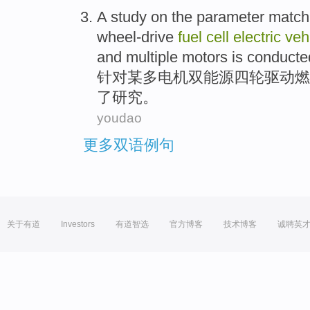
A
study
on the
parameter
match
wheel-drive
fuel
cell
electric
veh
and
multiple
motors
is
conducte
针对
某
多
电机
双
能源
四轮驱动
燃
了
研究
。
youdao
更多双语例句
关于有道
Investors
有道智选
官方博客
技术博客
诚聘英