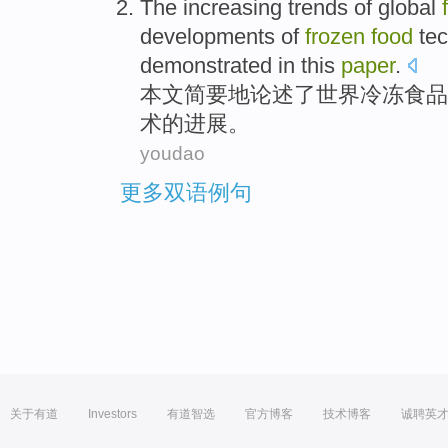
The
increasing
trends
of
global
developments
of
frozen
food
te
demonstrated
in this
paper
.
本文
简要
地
论述了
世界
冷冻
食品
术
的
进展
。
youdao
更多双语例句
关于有道
Investors
有道智选
官方博客
技术博客
诚聘英