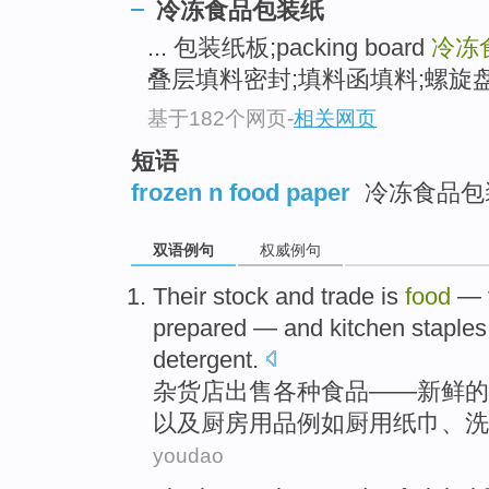
冷冻食品包装纸
... 包装纸板;packing board
冷冻
叠层填料密封;填料函填料;螺旋盘根;stuff
基于182个网页
-
相关网页
短语
frozen n food paper
冷冻食品包
双语例句
权威例句
Their stock and trade is
food
—
prepared —
and
kitchen
staples
detergent
.
杂货店出售各种
食品
——
新鲜
的
以及
厨房
用品例如厨用
纸巾
、洗
youdao