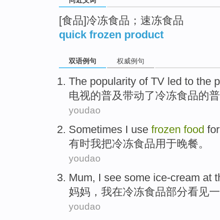
[食品]冷冻食品；速冻食品
quick frozen product
双语例句
权威例句
The
popularity
of
TV
led to
the p
电视
的
普及
带动
了
冷冻
食品
的普
youdao
Sometimes
I
use
frozen
food
for
有时
我
把
冷冻
食品
用于
晚餐
。
youdao
Mum
,
I
see
some
ice-cream
at
妈妈
，
我
在
冷冻
食品
部分
看见
一
youdao