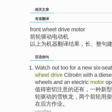
top
相关文章
有道翻译
front wheel drive motor
前轮驱动电动机
以上为机器翻译结果，长、整句
双语例句
Watch
out too for
a
new six-seat
wheel
drive
Citroën
with a
diese
wheels
and
an
electric
motor
op
值得密切
注意
的还有，
一
种
新型
轮
驱动
的雪铁龙，两个
前轮
用
柴
在后方
作业
。
youdao