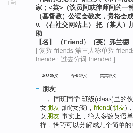
家；<英>（议员间或律师间的一
go
（基督教）公谊会教友，贵格会成员
top
v. （在社交网站上） 把（某人
助
【名】 （Friend）（英）弗兰
[ 复数 friends 第三人称单数 frien
friended 过去分词 friended ]
网络释义
专业释义
英英释义
朋友
...， 同班同学 班级(class)里的伙伴
女
朋友
girl(女孩)，
friend
(
朋友
)
女
朋友
事实上，绝大多数英语单
样，恰巧可以分解成几个简单的