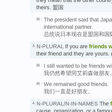
they mean that the other countr
theirs. 盟国
The president said that Japa
例：
international partner.
总统说日本现在是盟国和国
N-PLURAL
If you are
friends
w
3.
their friend and they are yo
I still wanted to be friends wi
例：
我仍然希望同艾莉森做朋友
We remained good friends.
例：
我们一直是好朋友。
N-PLURAL/N-IN-NAMES
The
4.
cause, organization, or a famous