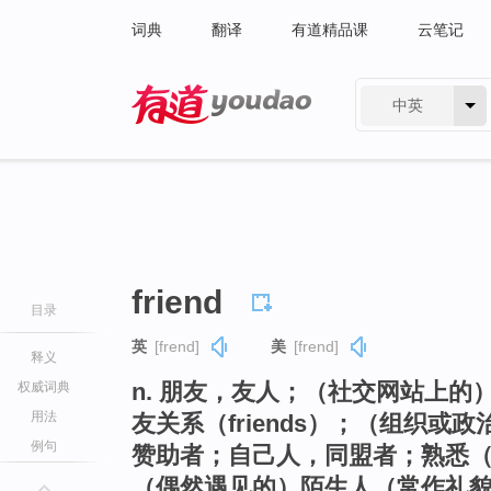
词典
翻译
有道精品课
云笔记
中英
有道 - 网易旗下搜索
friend
目录
英
[frend]
美
[frend]
释义
n. 朋友，友人；（社交网站上的
权威词典
用法
友关系（friends）；（组织
例句
赞助者；自己人，同盟者；熟悉
（偶然遇见的）陌生人（常作礼