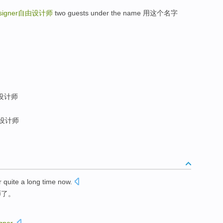
signer
自由设计师
two guests under the name 用这个名字
设计师
设计师
r
quite a
long
time
now
.
师
了
。