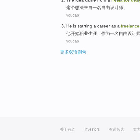
The
idea
came from
a
freelance
desi
这个
想法
来自
一
名自由
设计师
。
youdao
He
is
starting
a career
as
a
freelance
他
开始
职业
生涯，
作为
一
名自由
设计
youdao
更多双语例句
关于有道
Investors
有道智选
官