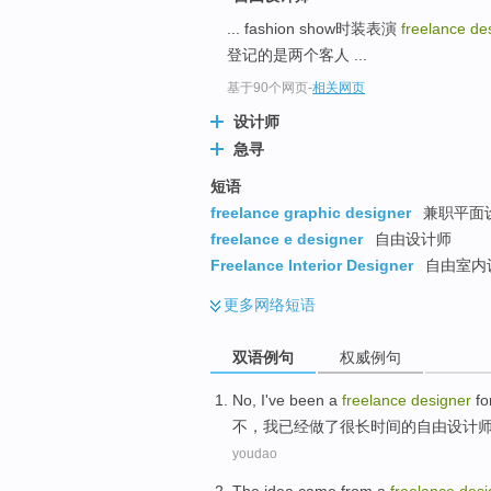
... fashion show时装表演
freelance de
登记的是两个客人 ...
基于90个网页
-
相关网页
设计师
急寻
短语
freelance graphic designer
兼职平面
freelance e designer
自由设计师
Freelance Interior Designer
自由室内
更多
网络短语
双语例句
权威例句
No
,
I
've been
a
freelance
designer
fo
不
，
我
已经
做
了
很
长
时间
的
自由
设计
youdao