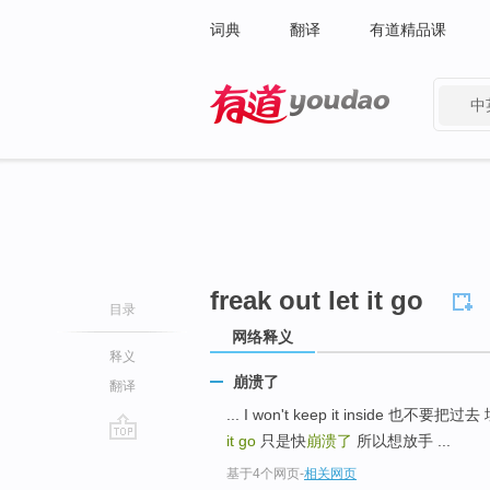
词典
翻译
有道精品课
中
有道 - 网易旗下搜索
freak out let it go
目录
网络释义
释义
崩溃了
翻译
... I won't keep it inside 也不要
it go
只是快
崩溃了
所以想放手 ...
go
基于4个网页
-
相关网页
top