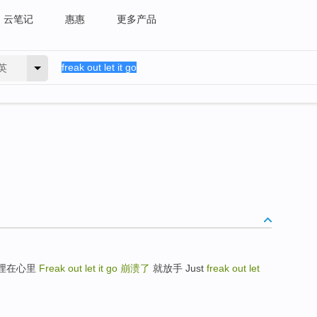
云笔记
惠惠
更多产品
英
把过去 埋在心里
Freak out let it go
崩溃了
就放手 Just
freak out let