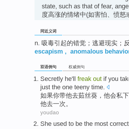
state, such as that of fear, a
度高涨的情绪中(如害怕、愤怒
同近义词
n. 吸毒引起的错觉；逃避现实；
escapism
,
anomalous behavio
双语例句
权威例句
Secretly
he
'll
freak
out
if
you
tak
just
the
one
teeny
time
.
如果
你
带
他
去
茹
丝
葵
，
他
会
私下
他去
一
次。
youdao
She
used
to be
the most
correct