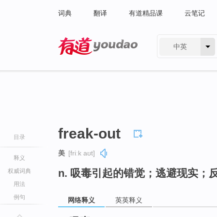
词典
翻译
有道精品课
云笔记
中英
有道 - 网易旗下搜索
freak-out
目录
美
[friːk aʊt]
释义
n. 吸毒引起的错觉；逃避现实；
权威词典
用法
例句
网络释义
英英释义