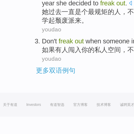
year
she
decided
to
freak
out
.
她
过去
一直是个
最
规矩的
人
，
不
学
起颓废派
来。
youdao
Don't
freak
out
when
someone
如果
有人
闯入
你
的
私人
空间
，
不
youdao
更多双语例句
关于有道
Investors
有道智选
官方博客
技术博客
诚聘英