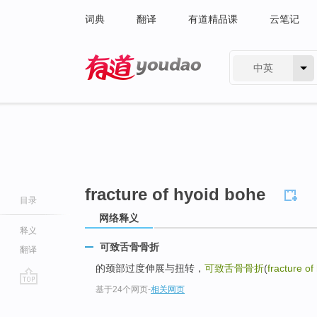
词典
翻译
有道精品课
云笔记
中英
有道 - 网易旗下搜索
fracture of hyoid bohe
目录
网络释义
释义
可致舌骨骨折
翻译
的颈部过度伸展与扭转，
可致舌骨骨折
(
fracture of
基于24个网页
-
相关网页
go
top