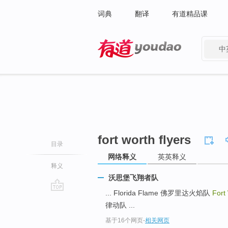
词典
翻译
有道精品课
中
有道 - 网易旗下搜索
fort worth flyers
目录
网络释义
英英释义
释义
沃思堡飞翔者队
... Florida Flame 佛罗里达火焰队
Fort
go
律动队 ...
top
基于16个网页
-
相关网页