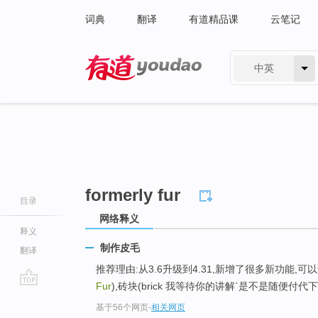
词典
翻译
有道精品课
云笔记
中英
有道 - 网易旗下搜索
formerly fur
目录
网络释义
释义
制作皮毛
翻译
推荐理由:从3.6升级到4.31,新增了很多新功能,
Fur
),砖块(brick 我等待你的讲解`是不是随便付代下
go
基于56个网页
-
相关网页
top