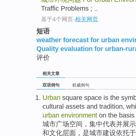
Traffic Problems ; ..
基于4个网页
-
相关网页
短语
weather forecast for urban env
Quality evaluation for urban-ru
评价
相关文章
双语例句
权威例句
Urban
square
space
is the
symb
cultural
assets
and
tradition
, wh
urban
environment
on
the basi
城市
广场
空间
，集中
代表
并展示
和
文化
层面，
是
城市建设
依托于