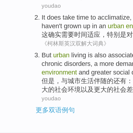
youdao
It
does
take
time
to acclimatize
haven
't
grown
up in an
urban
en
这
确实
需要
时间
适应
，
特别是
对
《柯林斯英汉双解大词典》
But
urban
living
is also
associat
chronic
disorders
,
a more
deman
environment
and
greater
social
但是
，
与
城市
生活
伴随的
还有
：
大
的
社会
环境
以及
更大的社会
差
youdao
更多双语例句