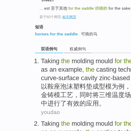
... est 至于其他
for the saddle
供骑的
for the sake
基于60个网页
-
相关网页
短语
horses for the saddle
可骑的马
双语例句
权威例句
Taking
the
molding
mould
for
th
as
an example
,
the
casting
tech
curve-surface cavity zinc-based
以
鞍座
泡沫
塑料
垫
成型
模
为
例
，
金
铸模
工艺
，同时将三维温度场
中进行了有效的应用。
youdao
Taking
the
molding
mould
for
th