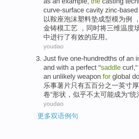
as
an example
,
the
casting
tech
curve-surface cavity zinc-based
以
鞍座
泡沫
塑料
垫
成型
模
为
例
金
铸模
工艺
，同时将三维温度
中进行了有效的应用。
youdao
Just
five one-hundredths of
an i
and
with a
perfect
"
saddle
curl
,
an unlikely
weapon
for
global
do
乐事
薯片
只有
五百分之一
英寸
厚
卷
”形状，
似乎
不
太可能成为“统
youdao
更多双语例句