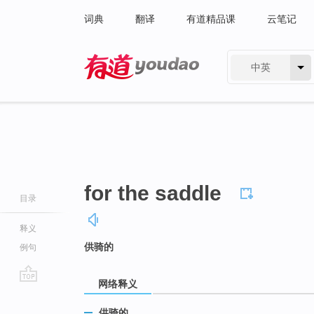
词典
翻译
有道精品课
云笔记
中英
有道 - 网易旗下搜索
for the saddle
目录
释义
供骑的
例句
网络释义
go
top
供骑的