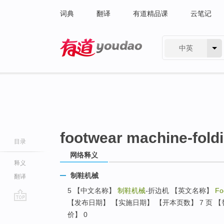
词典
翻译
有道精品课
云笔记
中英
有道 - 网易旗下搜索
footwear machine-fold
目录
网络释义
释义
制鞋机械
翻译
5 【中文名称】
制鞋机械
-折边机 【英文名称】
Fo
【发布日期】 【实施日期】 【开本页数】 7 页 【
go
价】 0
top