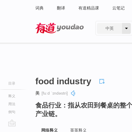
词典
翻译
有道精品课
云笔记
中英
有道 - 网易旗下搜索
food industry
目录
美
[fuːd ˈɪndəstri]
释义
食品行业：指从农田到餐桌的整
用法
例句
产业链。
go
网络释义
英英释义