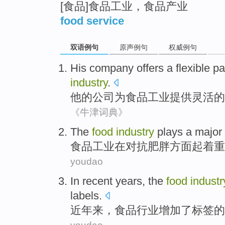
[食品]食品工业，食品产业
food service
双语例句
原声例句
权威例句
His
company
offers
a
flexible
pa
industry
.
他
的
公司
为
食品
工业
提供
灵活
的
《牛津词典》
The
food
industry
plays
a
major
食品
工业
在
对抗
肥胖
方面起
着
重
youdao
In recent years
, the
food
industr
labels
.
近年
来，
食品
行业
增加
了
标签
的