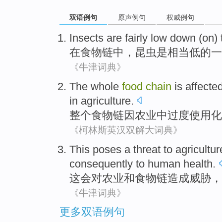
双语例句
原声例句
权威例句
Insects
are
fairly
low
down (
on
)
在
食物链
中，
昆虫
是
相当
低
的一
《牛津词典》
The whole
food
chain
is affecte
in
agriculture
.
整个
食物链
因农业中过度使用
化
《柯林斯英汉双解大词典》
This poses
a
threat
to
agricultur
consequently
to
human
health
.
这会
对
农业
和
食物链
造成
威胁
，
《牛津词典》
更多双语例句