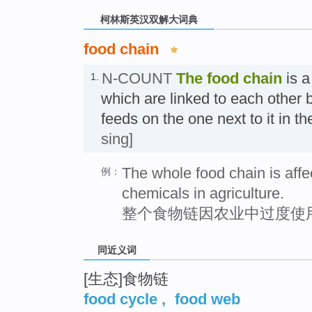
柯林斯英汉双解大词典
food chain
N-COUNT
The
food chain
is a
1.
which are linked to each other
feeds on the one next to it in
sing]
The whole food chain is affe
例：
chemicals in agriculture.
整个食物链因农业中过度使
同近义词
[生态]食物链
food cycle
,
food web