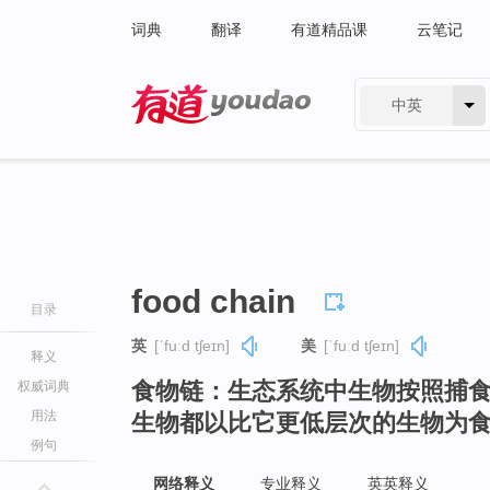
词典
翻译
有道精品课
云笔记
中英
有道 - 网易旗下搜索
food chain
目录
英
[ˈfuːd tʃeɪn]
美
[ˈfuːd tʃeɪn]
释义
食物链：生态系统中生物按照捕
权威词典
用法
生物都以比它更低层次的生物为
例句
网络释义
专业释义
英英释义