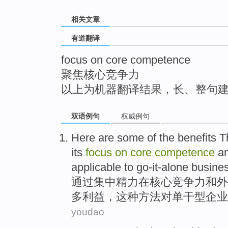
top
相关文章
有道翻译
focus on core competence
聚焦核心竞争力
以上为机器翻译结果，长、整句
双语例句
权威例句
Here are some of the
benefits
T
its
focus
on
core
competence
a
applicable
to
go-it-alone
busine
通过
集中精力
在
核心
竞争力
和
外
多
利益
，这种方法
对
单干
型
企业
youdao