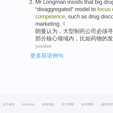
Mr Longman insists
that
big
dru
“
disaggregated
” model
to
focus
competence
,
such as
drug
disc
marketing
.
朗
曼认为，
大型
制药
公司
必须
寻
部分
核心
领域
内
，
比如
药物
的发
youdao
更多双语例句
关于有道
Investors
有道智选
官方博客
技术博客
诚聘英