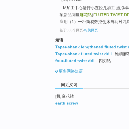
...M加工中心进行小直径孔加工 虚
项新品问世
麻花钻
(
FLUTED TWIST DR
应用（1）一种简易数控刨床自动对刀具
基于538个网页
-
相关网页
短语
Taper-shank lengthened fluted twist d
Taper-shank fluted twist drill
锥柄麻
four-fluted twist drill
四刃钻
更多
网络短语
同近义词
[机]麻花钻
earth screw