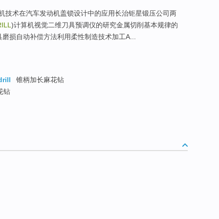
拟样机技术在汽车发动机盖锁设计中的应用长治钜星锻压公司两
ILL
)计算机视觉二维刀具预调仪的研究金属切削基本规律的
磨损自动补偿方法利用柔性制造技术加工A...
rill
锥柄加长麻花钻
花钻