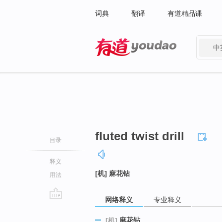
词典
翻译
有道精品课
中
有道 - 网易旗下搜索
fluted twist drill
目录
释义
[机] 麻花钻
用法
网络释义
专业释义
go
top
麻花钻
[机]