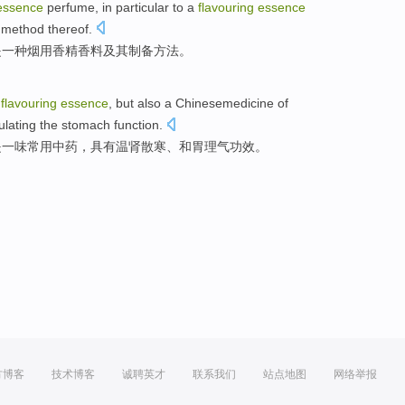
essence
perfume
,
in
particular
to
a
flavouring
essence
method
thereof
.
是一种
烟
用
香精香料及其制备
方法
。
d
flavouring
essence
, but also a Chinesemedicine of
ulating
the
stomach
function.
是一味常用中药，具有温肾散
寒
、
和
胃
理气
功效。
方博客
技术博客
诚聘英才
联系我们
站点地图
网络举报