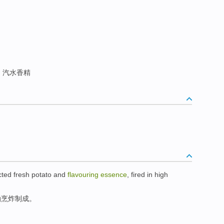
汽水香精
cted
fresh
potato
and
flavouring
essence
,
fired in
high
油
烹
炸制成。