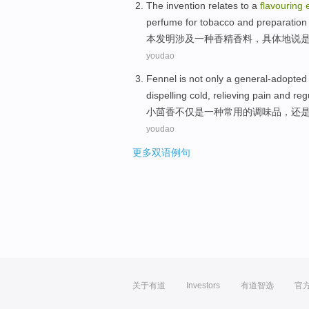
The invention
relates to
a
flavouring
perfume for tobacco and
preparation
本
发明
涉及
一
种
香精
香料
，
具体
地
说
youdao
Fennel
is
not only
a
general-adopte
dispelling
cold
, relieving pain
and
reg
小茴香
不仅
是
一
种常用的
调味品
，还
youdao
更多双语例句
关于有道
Investors
有道智选
官