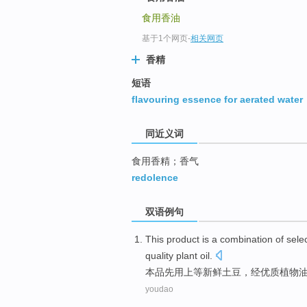
top
食用香油
基于1个网页
-
相关网页
香精
短语
flavouring essence for aerated water
同近义词
食用香精；香气
redolence
双语例句
This
product is
a combination of sele
quality
plant oil.
本
品
先用上等
新鲜
土豆
，
经
优质
植物
youdao