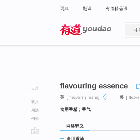
词典
翻译
有道精品课
中
有道 - 网易旗下搜索
flavouring essence
目录
英
[ˈfleɪvərɪŋ ˈesns]
美
[ˈfleɪv
释义
食用香精；香气
用法
例句
网络释义
go
食用香油