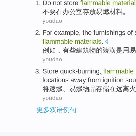
Do not
store
flammable
materia
不要
在
办公室
存放
易燃
材料
。
youdao
For example
, the
furnishings
of
flammable
materials
.
例如
，
有些
建筑物
的
装潢
是
用
易
youdao
Store
quick-burning
,
flammable
locations
away
from
ignition
sou
将速
燃
、
易燃
物品
存储
在
远离
火
youdao
更多双语例句