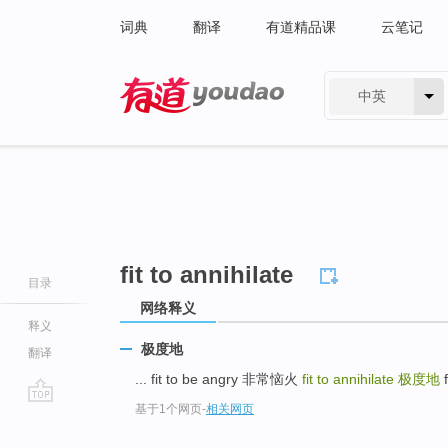
词典
翻译
有道精品课
云笔记
中英
有道 - 网易旗下搜索
fit to annihilate
目录
网络释义
释义
极度地
翻译
... fit to be angry 非常恼火
fit to annihilate
极度地
f
基于1个网页
-
相关网页
go
top