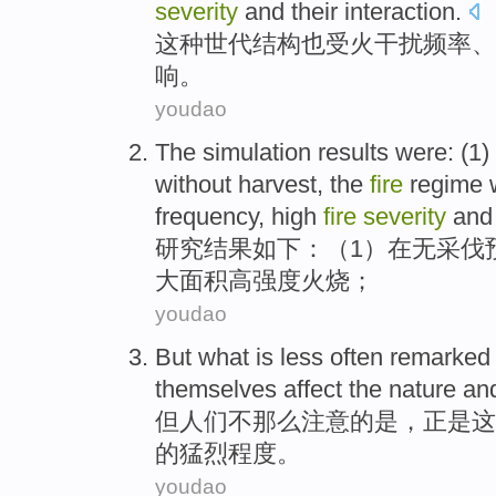
severity
and
their interaction
.
这种
世代
结构
也
受
火
干扰
频率
、
响。
youdao
The
simulation results
were: (
1
)
without
harvest
, the
fire
regime
frequency
,
high
fire
severity
and
研究
结果
如下：（
1
）在
无
采伐
大面积
高
强度火烧
；
youdao
But
what is
less
often remarked
themselves
affect
the
nature
an
但
人们
不那么
注意
的
是
，正是
这
的
猛烈程度
。
youdao