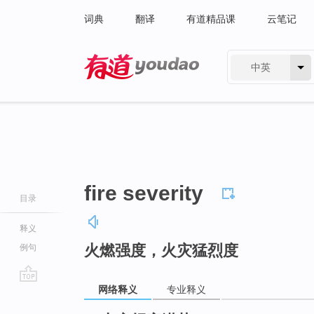
词典
翻译
有道精品课
云笔记
中英
有道 - 网易旗下搜索
fire severity
目录
释义
火燃强度，火灾猛烈度
例句
网络释义
专业释义
go
top