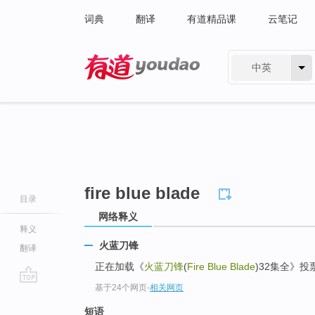
词典
翻译
有道精品课
云笔记
中英
有道 - 网易旗下搜索
fire blue blade
目录
网络释义
释义
火蓝刀锋
翻译
正在加载《
火蓝刀锋
(
Fire Blue Blade
)32集全》投
基于24个网页
-
相关网页
go
top
短语