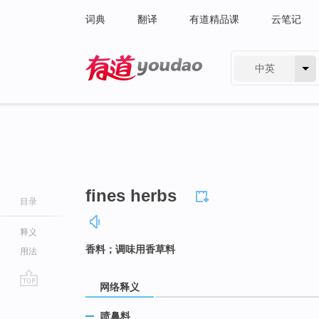
词典
翻译
有道精品课
云笔记
中英
有道 - 网易旗下搜索
fines herbs
目录
释义
香料；调味用香草料
用法
网络释义
go
top
喷鼻料