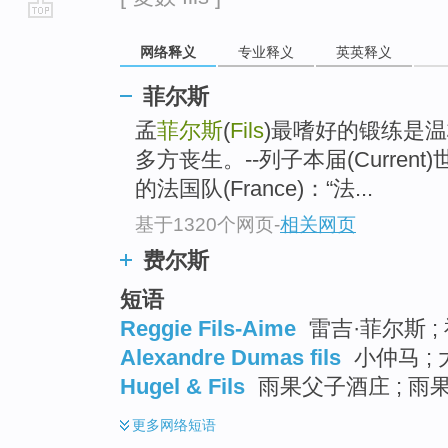
go
网络释义
专业释义
英英释义
top
菲尔斯
孟
菲尔斯
(
Fils
)最嗜好的锻练是
多方丧生。--列子本届(Curre
的法国队(France)：“法...
基于1320个网页
-
相关网页
费尔斯
短语
Reggie Fils-Aime
雷吉·菲尔斯 ; 
Alexandre Dumas fils
小仲马 ; 
Hugel & Fils
雨果父子酒庄 ; 雨果
更多
网络短语