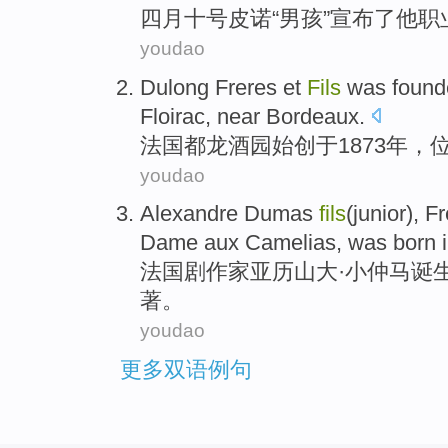
四月
十号
皮诺“
男孩
”
宣布
了
他
职
youdao
Dulong Freres et
Fils
was
found
Floirac,
near
Bordeaux
.
法国都龙酒
园始创
于
1873年，
youdao
Alexandre Dumas
fils
(junior),
Fr
Dame aux Camelias
,
was
born 
法国
剧作家
亚历山大·小仲马
诞
著。
youdao
更多双语例句