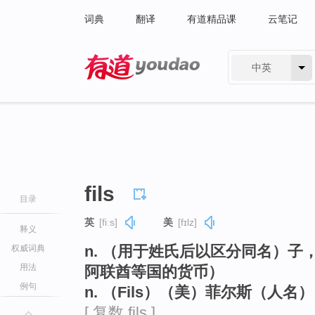
词典
翻译
有道精品课
云笔记
中英
有道 - 网易旗下搜索
fils
目录
英
[fiːs]
美
[fɪlz]
释义
n. （用于姓氏后以区分同名）
权威词典
用法
阿联酋等国的货币）
例句
n. （Fils）（美）菲尔斯（人名）
[ 复数 fils ]