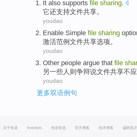
It
also
supports
file
sharing
.
它
还
支持
文件
共享
。
youdao
Enable
Simple
file
sharing
optio
激活
范例
文件
共享
选项
。
youdao
Other
people
argue
that
file
sha
另一些
人
则争辩
说
文件
共享
不
应
youdao
更多双语例句
关于有道
Investors
有道智选
官方博客
技术博客
诚聘英