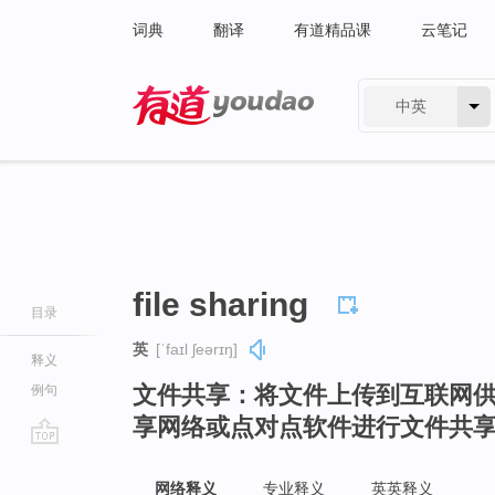
词典
翻译
有道精品课
云笔记
中英
有道 - 网易旗下搜索
file sharing
目录
英
[ˈfaɪl ʃeərɪŋ]
释义
文件共享：将文件上传到互联网
例句
享网络或点对点软件进行文件共
go
top
网络释义
专业释义
英英释义