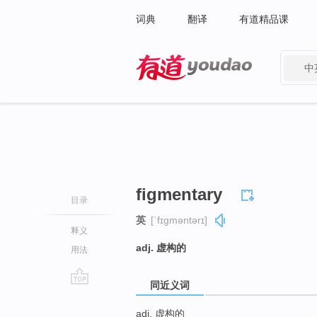
词典
翻译
有道精品课
中
有道 - 网易旗下搜索
figmentary
目录
英
[ˈfɪɡməntərɪ]
释义
adj. 虚构的
用法
同近义词
go
top
adj. 虚构的