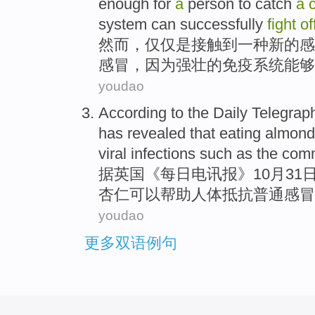
enough for
a
person to catch
a
system
can
successfully
fight
of
然而
，
仅仅
是
接触
到
一
种
新的
感
感冒，
因为
强壮的
免疫
系统
能够
youdao
According to
the Daily
Telegrap
has revealed
that
eating
almond
viral
infections such as
the
com
据
英国
《每日
电讯报
》
10月
31
杏仁
可以
帮助
人体
抵抗
普通
感冒
youdao
更多双语例句