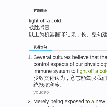
top
有道翻译
fight off a cold
战胜感冒
以上为机器翻译结果，长、整句
双语例句
Several
cultures
believe
that th
control aspects
of
our
physiolog
immune
system
to
fight
off
a
col
少数
文化
认为
，
意志
能
驾驭
我们
统
抵抗
寒冷
。
youdao
Merely
being
exposed
to
a
new