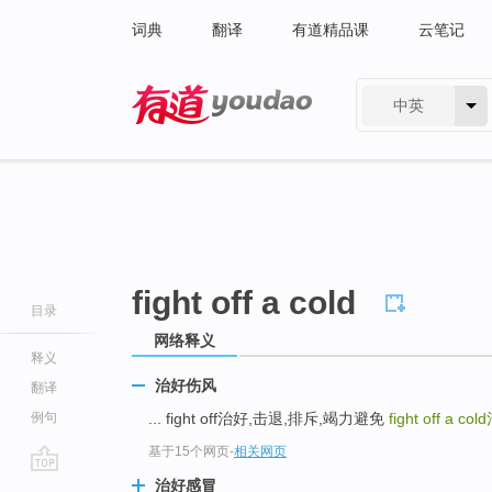
词典
翻译
有道精品课
云笔记
中英
有道 - 网易旗下搜索
fight off a cold
目录
网络释义
释义
治好伤风
翻译
例句
... fight off治好,击退,排斥,竭力避免
fight off a cold
基于15个网页
-
相关网页
go
治好感冒