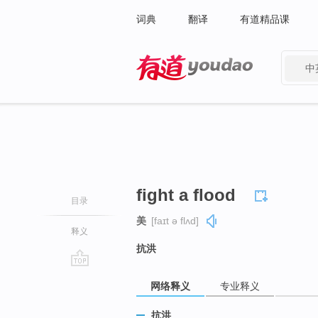
词典
翻译
有道精品课
中
有道 - 网易旗下搜索
fight a flood
目录
美
[faɪt ə flʌd]
释义
抗洪
go
网络释义
专业释义
top
抗洪