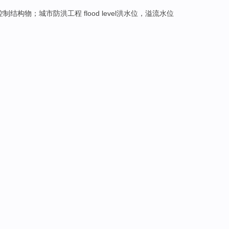
工程；洪水控制结构物；城市防洪工程 flood level洪水位，溢流水位