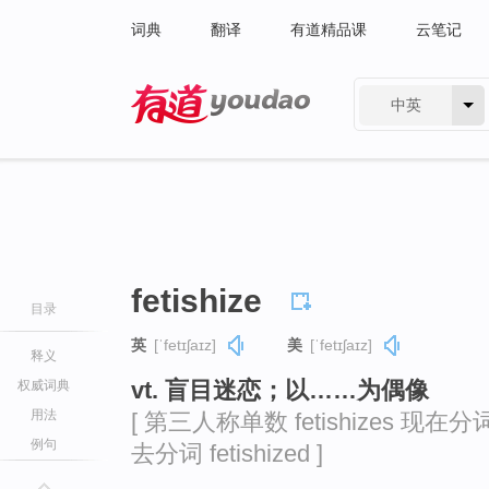
词典
翻译
有道精品课
云笔记
中英
有道 - 网易旗下搜索
fetishize
目录
英
[ˈfetɪʃaɪz]
美
[ˈfetɪʃaɪz]
释义
vt. 盲目迷恋；以……为偶像
权威词典
用法
[ 第三人称单数 fetishizes 现在分词 fe
例句
去分词 fetishized ]