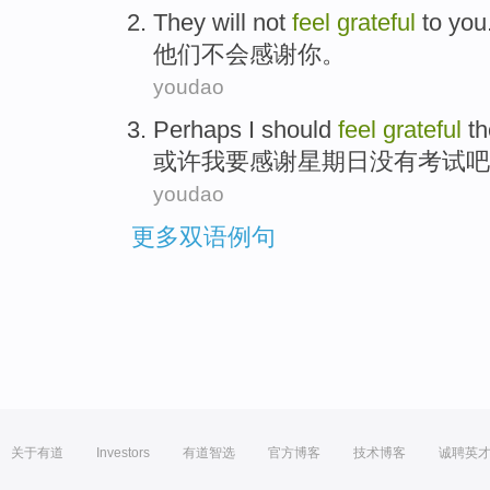
They
will not
feel
grateful
to
you
他们
不会
感谢
你
。
youdao
Perhaps
I
should
feel
grateful
t
或许
我
要
感谢
星期日
没有
考试
吧
youdao
更多双语例句
关于有道
Investors
有道智选
官方博客
技术博客
诚聘英