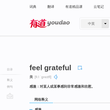
词典
翻译
有道精品课
云笔记
中英
有道 - 网易旗下搜索
feel grateful
目录
美
[fiːl ˈɡreɪtfl]
释义
感激：对某人或某事感到非常感激和欣慰。
例句
网络释义
go
top
感激