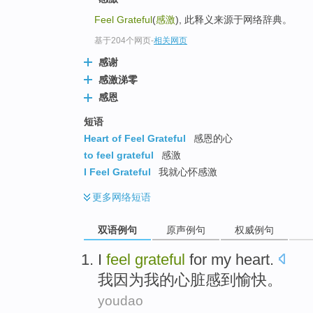
Feel Grateful
(
感激
), 此释义来源于网络辞典。
基于204个网页
-
相关网页
感谢
感激涕零
感恩
短语
Heart of Feel Grateful
感恩的心
to feel grateful
感激
I Feel Grateful
我就心怀感激
更多
网络短语
双语例句
原声例句
权威例句
I
feel
grateful
for
my
heart
.
我
因为
我
的
心脏
感到
愉快
。
youdao