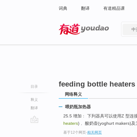
词典
翻译
有道精品课
中
有道 - 网易旗下搜索
feeding bottle heaters
目录
网络释义
释义
喂奶瓶加热器
翻译
25.5 增加﹕ 下列器具可以使用Z 型连接﹕煮
heaters
)﹐ 酸奶壶(yoghurt make
go
基于12个网页
-
相关网页
top