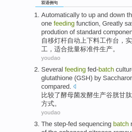
双语例句
Automatically
to
up and down t
one
feeding
function
,
Greatly
sa
prodution of standard componen
自移灯杆
自动
上下
料
工作台
，
实
工
，
适合
批量
标准件
生产。
youdao
Several
feeding
fed-
batch
cultu
glutathione
(
GSH
) by
Saccharom
compared
.
比较
了酵母菌发酵
生产
谷
胱甘肽
方式
。
youdao
The step-fed
sequencing
batch