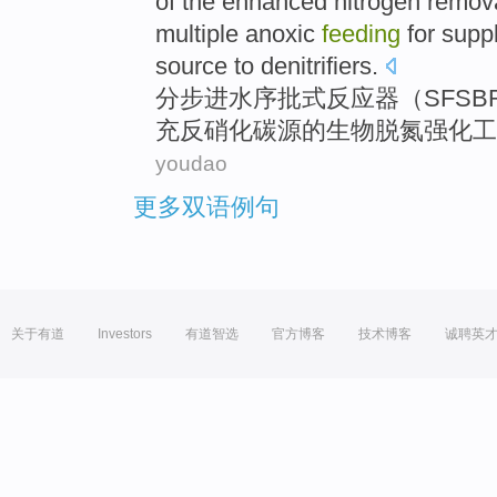
of the
enhanced
nitrogen
remov
multiple
anoxic
feeding
for supp
source
to
denitrifiers
.
分步
进水序
批式
反应器
（
SFSB
充反硝化
碳
源
的
生物
脱
氮
强化
工
youdao
更多双语例句
关于有道
Investors
有道智选
官方博客
技术博客
诚聘英