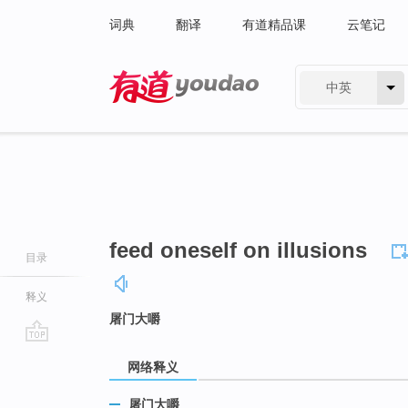
词典
翻译
有道精品课
云笔记
中英
有道 - 网易旗下搜索
feed oneself on illusions
目录
释义
屠门大嚼
go
网络释义
top
屠门大嚼