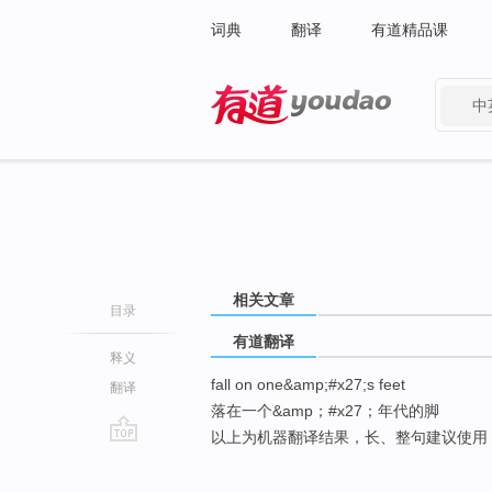
词典
翻译
有道精品课
中
有道 - 网易旗下搜索
相关文章
目录
有道翻译
释义
fall on one&amp;#x27;s feet
翻译
落在一个&amp；#x27；年代的脚
以上为机器翻译结果，长、整句建议使用
go
top